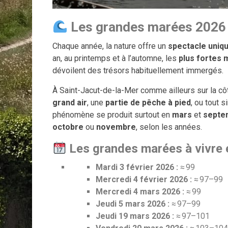
Les grandes marées 2026 
Chaque année, la nature offre un
spectacle uniq
an, au printemps et à l’automne, les
plus fortes 
dévoilent des trésors habituellement immergés.
À Saint-Jacut-de-la-Mer comme ailleurs sur la côt
grand air
, une
partie de pêche à pied
, ou tout 
phénomène se produit surtout en
mars
et
septe
octobre
ou
novembre
, selon les années.
Les grandes marées à vivre 
Mardi 3 février 2026 :
≈ 99
Mercredi 4 février 2026 :
≈ 97–99
Mercredi 4 mars 2026 :
≈ 99
Jeudi 5 mars 2026 :
≈ 97–99
Jeudi 19 mars 2026 :
≈ 97–101