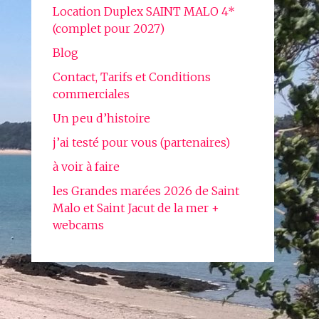
Location Duplex SAINT MALO 4*
(complet pour 2027)
Blog
Contact, Tarifs et Conditions
commerciales
Un peu d’histoire
j’ai testé pour vous (partenaires)
à voir à faire
les Grandes marées 2026 de Saint
Malo et Saint Jacut de la mer +
webcams